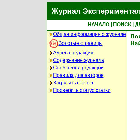
Журнал Экспериментал
НАЧАЛО
|
ПОИСК
|
Д
Общая информация о журнале
По
На
Золотые страницы
Адреса редакции
Содержание журнала
Сообщения редакции
Правила для авторов
Загрузить статью
Проверить статус статьи