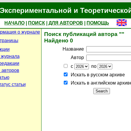
Экспериментальной и Теоретическо
НАЧАЛО
|
ПОИСК
|
ДЛЯ АВТОРОВ
|
ПОМОЩЬ
рмация о журнале
Поиск публикаций автора ""
Найдено 0
страницы
Название
кции
 журнала
Автор
редакции
с
по
 авторов
Искать в русском архиве
атью
Искать в английском архив
атус статьи