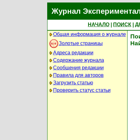
Журнал Экспериментал
НАЧАЛО
|
ПОИСК
|
Д
Общая информация о журнале
По
На
Золотые страницы
Адреса редакции
Содержание журнала
Сообщения редакции
Правила для авторов
Загрузить статью
Проверить статус статьи