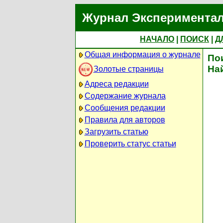
Журнал Экспериментал
НАЧАЛО
|
ПОИСК
|
Д
Общая информация о журнале
По
На
Золотые страницы
Адреса редакции
Содержание журнала
Сообщения редакции
Правила для авторов
Загрузить статью
Проверить статус статьи