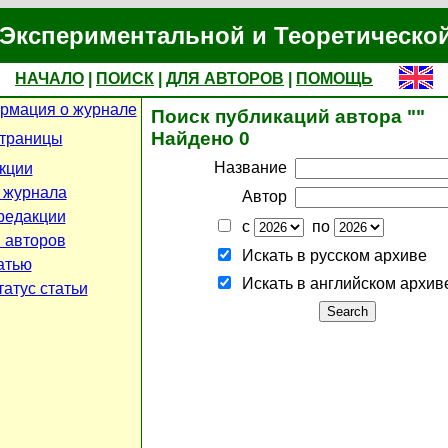
Экспериментальной и Теоретическо
НАЧАЛО
|
ПОИСК
|
ДЛЯ АВТОРОВ
|
ПОМОЩЬ
рмация о журнале
Поиск публикаций автора ""
Найдено 0
страницы
Название
кции
 журнала
Автор
редакции
с
по
 авторов
Искать в русском архиве
атью
Искать в английском архив
атус статьи