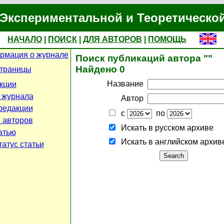
Экспериментальной и Теоретическо
НАЧАЛО
|
ПОИСК
|
ДЛЯ АВТОРОВ
|
ПОМОЩЬ
рмация о журнале
Поиск публикаций автора ""
Найдено 0
страницы
Название
кции
 журнала
Автор
редакции
с
по
 авторов
Искать в русском архиве
атью
Искать в английском архив
атус статьи