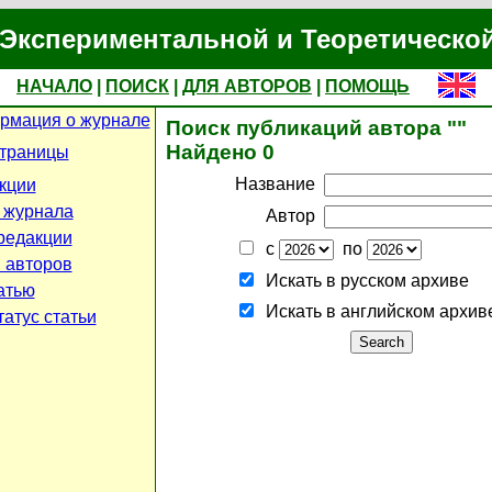
Экспериментальной и Теоретическо
НАЧАЛО
|
ПОИСК
|
ДЛЯ АВТОРОВ
|
ПОМОЩЬ
рмация о журнале
Поиск публикаций автора ""
Найдено 0
страницы
Название
кции
 журнала
Автор
редакции
с
по
 авторов
Искать в русском архиве
атью
Искать в английском архив
атус статьи