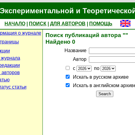
Экспериментальной и Теоретическо
НАЧАЛО
|
ПОИСК
|
ДЛЯ АВТОРОВ
|
ПОМОЩЬ
рмация о журнале
Поиск публикаций автора ""
Найдено 0
страницы
Название
кции
 журнала
Автор
редакции
с
по
 авторов
Искать в русском архиве
атью
Искать в английском архив
атус статьи