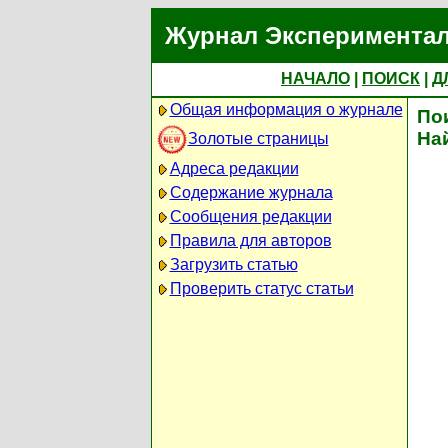
Журнал Экспериментал
НАЧАЛО
|
ПОИСК
|
Д
Общая информация о журнале
По
На
Золотые страницы
Адреса редакции
Содержание журнала
Сообщения редакции
Правила для авторов
Загрузить статью
Проверить статус статьи