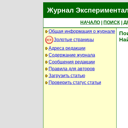
Журнал Экспериментал
НАЧАЛО
|
ПОИСК
|
Д
Общая информация о журнале
По
На
Золотые страницы
Адреса редакции
Содержание журнала
Сообщения редакции
Правила для авторов
Загрузить статью
Проверить статус статьи