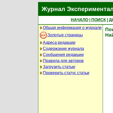
Журнал Экспериментал
НАЧАЛО
|
ПОИСК
|
Д
Общая информация о журнале
По
На
Золотые страницы
Адреса редакции
Содержание журнала
Сообщения редакции
Правила для авторов
Загрузить статью
Проверить статус статьи