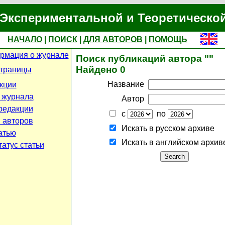
Экспериментальной и Теоретическо
НАЧАЛО
|
ПОИСК
|
ДЛЯ АВТОРОВ
|
ПОМОЩЬ
рмация о журнале
Поиск публикаций автора ""
Найдено 0
страницы
Название
кции
 журнала
Автор
редакции
с
по
 авторов
Искать в русском архиве
атью
Искать в английском архив
атус статьи