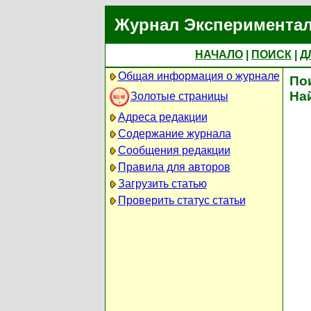
Журнал Экспериментал
НАЧАЛО
|
ПОИСК
|
Д
Общая информация о журнале
По
На
Золотые страницы
Адреса редакции
Содержание журнала
Сообщения редакции
Правила для авторов
Загрузить статью
Проверить статус статьи