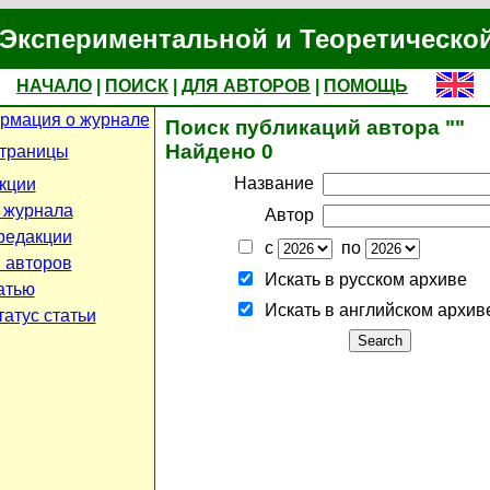
Экспериментальной и Теоретическо
НАЧАЛО
|
ПОИСК
|
ДЛЯ АВТОРОВ
|
ПОМОЩЬ
рмация о журнале
Поиск публикаций автора ""
Найдено 0
страницы
Название
кции
 журнала
Автор
редакции
с
по
 авторов
Искать в русском архиве
атью
Искать в английском архив
атус статьи