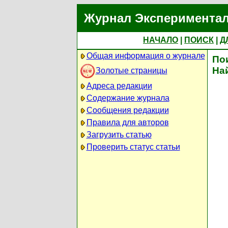
Журнал Экспериментал
НАЧАЛО
|
ПОИСК
|
Д
Общая информация о журнале
По
На
Золотые страницы
Адреса редакции
Содержание журнала
Сообщения редакции
Правила для авторов
Загрузить статью
Проверить статус статьи