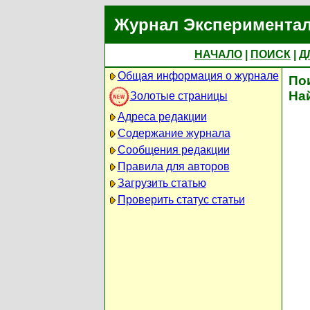
Журнал Экспериментал
НАЧАЛО
|
ПОИСК
|
Д
Общая информация о журнале
По
На
Золотые страницы
Адреса редакции
Содержание журнала
Сообщения редакции
Правила для авторов
Загрузить статью
Проверить статус статьи