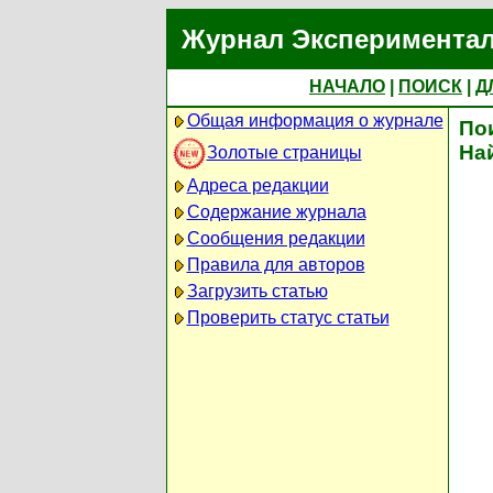
Журнал Экспериментал
НАЧАЛО
|
ПОИСК
|
Д
Общая информация о журнале
По
На
Золотые страницы
Адреса редакции
Содержание журнала
Сообщения редакции
Правила для авторов
Загрузить статью
Проверить статус статьи