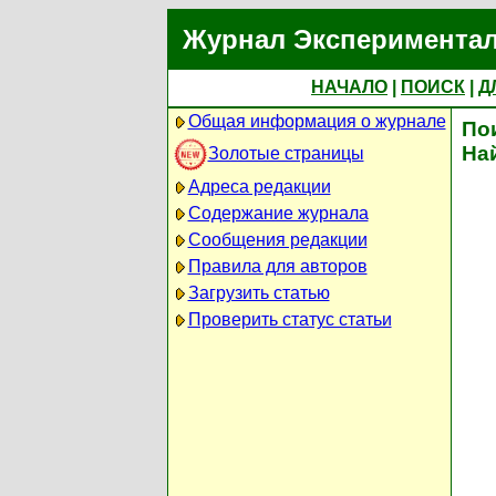
Журнал Экспериментал
НАЧАЛО
|
ПОИСК
|
Д
Общая информация о журнале
По
На
Золотые страницы
Адреса редакции
Содержание журнала
Сообщения редакции
Правила для авторов
Загрузить статью
Проверить статус статьи