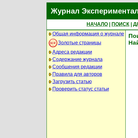
Журнал Экспериментал
НАЧАЛО
|
ПОИСК
|
Д
Общая информация о журнале
По
На
Золотые страницы
Адреса редакции
Содержание журнала
Сообщения редакции
Правила для авторов
Загрузить статью
Проверить статус статьи