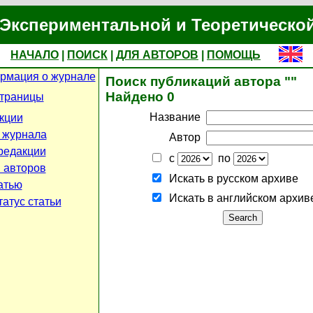
Экспериментальной и Теоретическо
НАЧАЛО
|
ПОИСК
|
ДЛЯ АВТОРОВ
|
ПОМОЩЬ
рмация о журнале
Поиск публикаций автора ""
Найдено 0
страницы
Название
кции
 журнала
Автор
редакции
с
по
 авторов
Искать в русском архиве
атью
Искать в английском архив
атус статьи