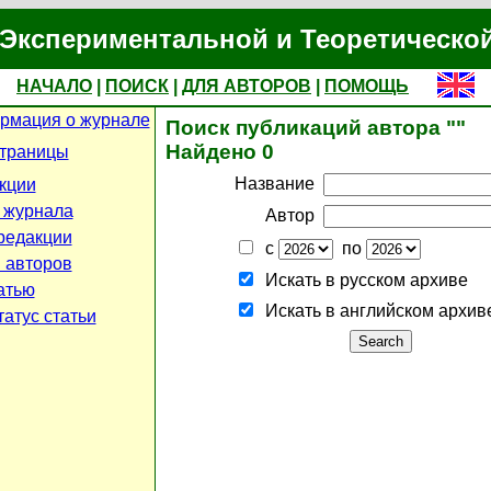
Экспериментальной и Теоретическо
НАЧАЛО
|
ПОИСК
|
ДЛЯ АВТОРОВ
|
ПОМОЩЬ
рмация о журнале
Поиск публикаций автора ""
Найдено 0
страницы
Название
кции
 журнала
Автор
редакции
с
по
 авторов
Искать в русском архиве
атью
Искать в английском архив
атус статьи