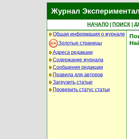
Журнал Экспериментал
НАЧАЛО
|
ПОИСК
|
Д
Общая информация о журнале
По
На
Золотые страницы
Адреса редакции
Содержание журнала
Сообщения редакции
Правила для авторов
Загрузить статью
Проверить статус статьи