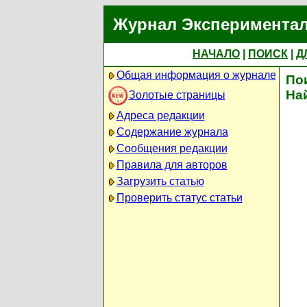
Журнал Экспериментал
НАЧАЛО
|
ПОИСК
|
Д
Общая информация о журнале
По
На
Золотые страницы
Адреса редакции
Содержание журнала
Сообщения редакции
Правила для авторов
Загрузить статью
Проверить статус статьи