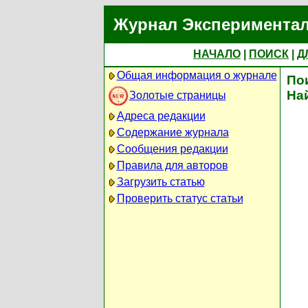
Журнал Экспериментал
НАЧАЛО
|
ПОИСК
|
Д
Общая информация о журнале
По
На
Золотые страницы
Адреса редакции
Содержание журнала
Сообщения редакции
Правила для авторов
Загрузить статью
Проверить статус статьи