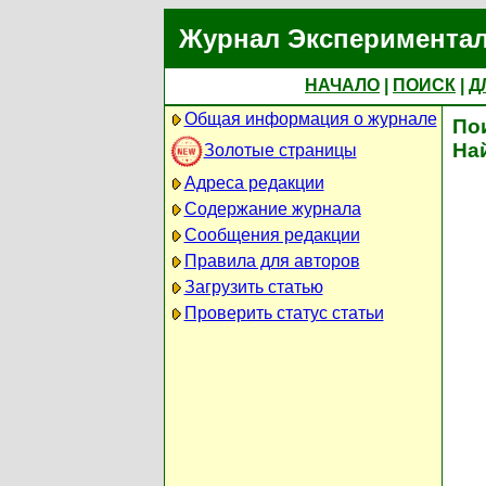
Журнал Экспериментал
НАЧАЛО
|
ПОИСК
|
Д
Общая информация о журнале
По
На
Золотые страницы
Адреса редакции
Содержание журнала
Сообщения редакции
Правила для авторов
Загрузить статью
Проверить статус статьи