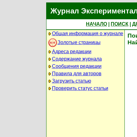
Журнал Экспериментал
НАЧАЛО
|
ПОИСК
|
Д
Общая информация о журнале
По
На
Золотые страницы
Адреса редакции
Содержание журнала
Сообщения редакции
Правила для авторов
Загрузить статью
Проверить статус статьи