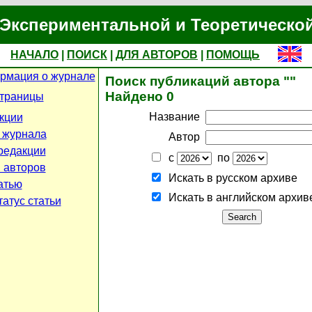
Экспериментальной и Теоретическо
НАЧАЛО
|
ПОИСК
|
ДЛЯ АВТОРОВ
|
ПОМОЩЬ
рмация о журнале
Поиск публикаций автора ""
Найдено 0
страницы
Название
кции
 журнала
Автор
редакции
с
по
 авторов
Искать в русском архиве
атью
Искать в английском архив
атус статьи