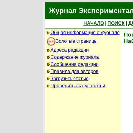
Журнал Экспериментал
НАЧАЛО
|
ПОИСК
|
Д
Общая информация о журнале
По
На
Золотые страницы
Адреса редакции
Содержание журнала
Сообщения редакции
Правила для авторов
Загрузить статью
Проверить статус статьи