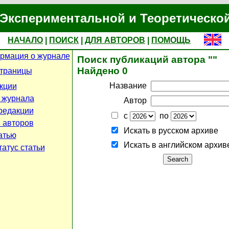
Экспериментальной и Теоретическо
НАЧАЛО
|
ПОИСК
|
ДЛЯ АВТОРОВ
|
ПОМОЩЬ
рмация о журнале
Поиск публикаций автора ""
Найдено 0
страницы
Название
кции
 журнала
Автор
редакции
с
по
 авторов
Искать в русском архиве
атью
Искать в английском архив
атус статьи