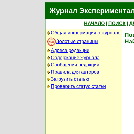
Журнал Экспериментал
НАЧАЛО
|
ПОИСК
|
Д
Общая информация о журнале
По
На
Золотые страницы
Адреса редакции
Содержание журнала
Сообщения редакции
Правила для авторов
Загрузить статью
Проверить статус статьи