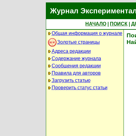
Журнал Экспериментал
НАЧАЛО
|
ПОИСК
|
Д
Общая информация о журнале
По
На
Золотые страницы
Адреса редакции
Содержание журнала
Сообщения редакции
Правила для авторов
Загрузить статью
Проверить статус статьи