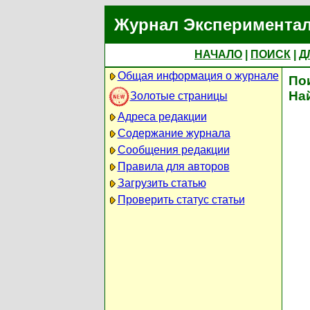
Журнал Экспериментал
НАЧАЛО
|
ПОИСК
|
Д
Общая информация о журнале
По
На
Золотые страницы
Адреса редакции
Содержание журнала
Сообщения редакции
Правила для авторов
Загрузить статью
Проверить статус статьи