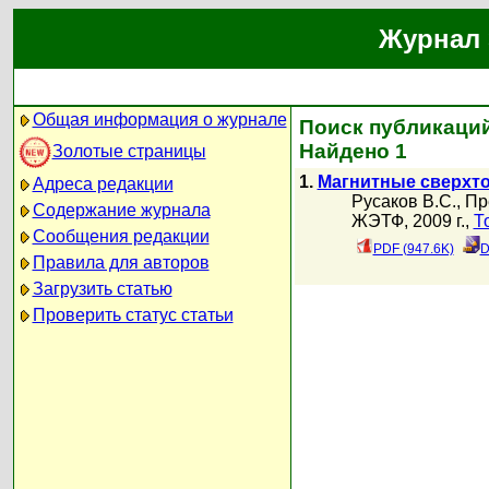
Журнал 
Общая информация о журнале
Поиск публикаций
Найдено 1
Золотые страницы
1.
Магнитные сверхто
Адреса редакции
Русаков В.С.
,
Пр
Содержание журнала
ЖЭТФ, 2009 г.,
Т
Сообщения редакции
PDF (947.6K)
D
Правила для авторов
Загрузить статью
Проверить статус статьи