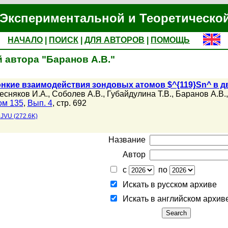
Экспериментальной и Теоретическо
НАЧАЛО
|
ПОИСК
|
ДЛЯ АВТОРОВ
|
ПОМОЩЬ
 автора "Баранов А.В."
нкие взаимодействия зондовых атомов $^{119}Sn^ в 
есняков И.А.
,
Соболев А.В.
,
Губайдулина Т.В.
,
Баранов А.В.
ом 135
,
Вып. 4
, стр. 692
JVU (272.6K)
Название
Автор
с
по
Искать в русском архиве
Искать в английском архив