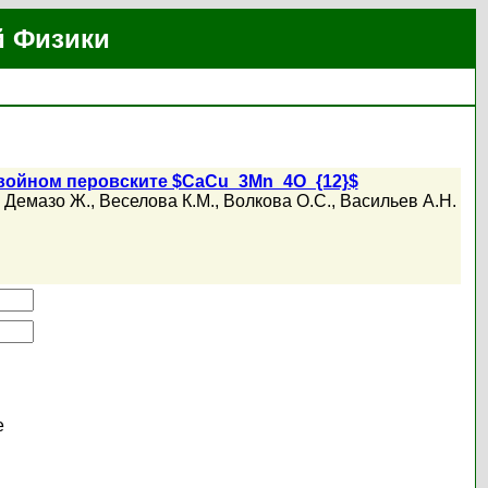
й Физики
двойном перовските $CaCu_3Mn_4O_{12}$
,
Демазо Ж.
,
Веселова К.М.
,
Волкова О.С.
,
Васильев А.Н.
е