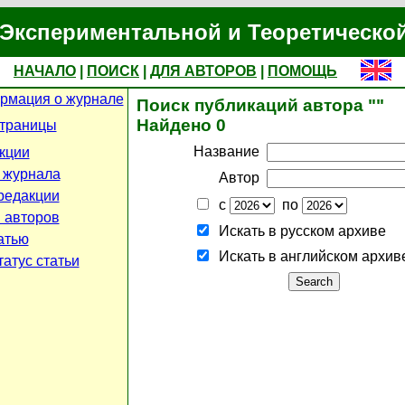
Экспериментальной и Теоретическо
НАЧАЛО
|
ПОИСК
|
ДЛЯ АВТОРОВ
|
ПОМОЩЬ
рмация о журнале
Поиск публикаций автора ""
Найдено 0
страницы
Название
кции
 журнала
Автор
редакции
с
по
 авторов
Искать в русском архиве
атью
Искать в английском архив
атус статьи