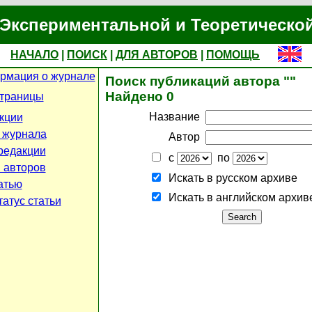
Экспериментальной и Теоретическо
НАЧАЛО
|
ПОИСК
|
ДЛЯ АВТОРОВ
|
ПОМОЩЬ
рмация о журнале
Поиск публикаций автора ""
Найдено 0
страницы
Название
кции
 журнала
Автор
редакции
с
по
 авторов
Искать в русском архиве
атью
Искать в английском архив
атус статьи