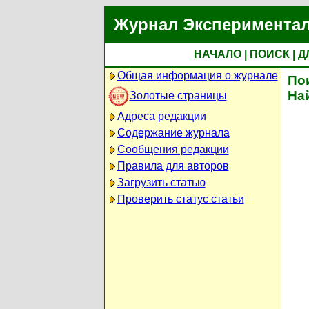
Журнал Экспериментал
НАЧАЛО
|
ПОИСК
|
Д
Общая информация о журнале
По
На
Золотые страницы
Адреса редакции
Содержание журнала
Сообщения редакции
Правила для авторов
Загрузить статью
Проверить статус статьи