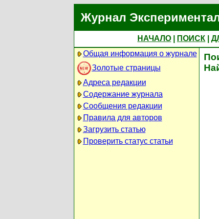
Журнал Экспериментал
НАЧАЛО
|
ПОИСК
|
Д
Общая информация о журнале
По
На
Золотые страницы
Адреса редакции
Содержание журнала
Сообщения редакции
Правила для авторов
Загрузить статью
Проверить статус статьи