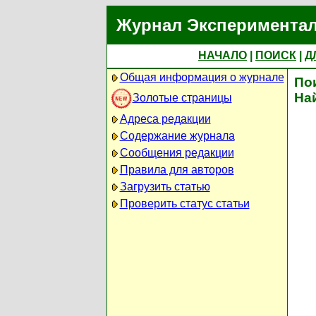
Журнал Экспериментал
НАЧАЛО
|
ПОИСК
|
Д
Общая информация о журнале
По
На
Золотые страницы
Адреса редакции
Содержание журнала
Сообщения редакции
Правила для авторов
Загрузить статью
Проверить статус статьи