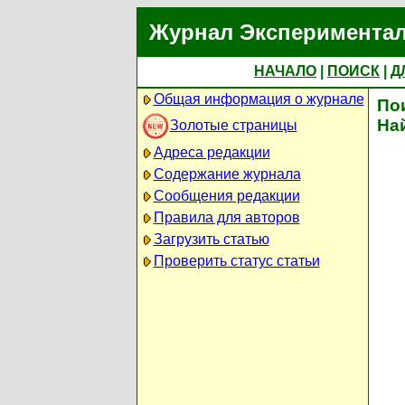
Журнал Экспериментал
НАЧАЛО
|
ПОИСК
|
Д
Общая информация о журнале
По
На
Золотые страницы
Адреса редакции
Содержание журнала
Сообщения редакции
Правила для авторов
Загрузить статью
Проверить статус статьи