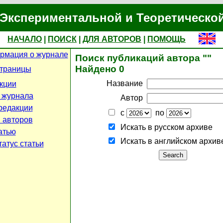
Экспериментальной и Теоретическо
НАЧАЛО
|
ПОИСК
|
ДЛЯ АВТОРОВ
|
ПОМОЩЬ
рмация о журнале
Поиск публикаций автора ""
Найдено 0
страницы
Название
кции
 журнала
Автор
редакции
с
по
 авторов
Искать в русском архиве
атью
Искать в английском архив
атус статьи