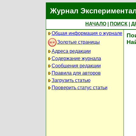
Журнал Экспериментал
НАЧАЛО
|
ПОИСК
|
Д
Общая информация о журнале
По
На
Золотые страницы
Адреса редакции
Содержание журнала
Сообщения редакции
Правила для авторов
Загрузить статью
Проверить статус статьи