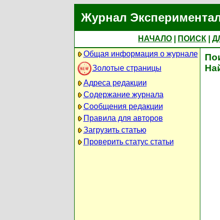
Журнал Экспериментал
НАЧАЛО
|
ПОИСК
|
Д
Общая информация о журнале
По
На
Золотые страницы
Адреса редакции
Содержание журнала
Сообщения редакции
Правила для авторов
Загрузить статью
Проверить статус статьи