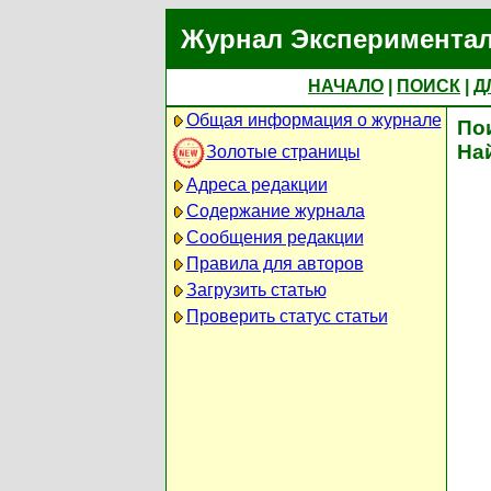
Журнал Экспериментал
НАЧАЛО
|
ПОИСК
|
Д
Общая информация о журнале
По
На
Золотые страницы
Адреса редакции
Содержание журнала
Сообщения редакции
Правила для авторов
Загрузить статью
Проверить статус статьи