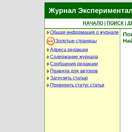
Журнал Экспериментал
НАЧАЛО
|
ПОИСК
|
Д
Общая информация о журнале
По
На
Золотые страницы
Адреса редакции
Содержание журнала
Сообщения редакции
Правила для авторов
Загрузить статью
Проверить статус статьи