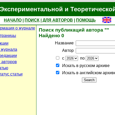
Экспериментальной и Теоретическо
НАЧАЛО
|
ПОИСК
|
ДЛЯ АВТОРОВ
|
ПОМОЩЬ
рмация о журнале
Поиск публикаций автора ""
Найдено 0
страницы
Название
кции
 журнала
Автор
редакции
с
по
 авторов
Искать в русском архиве
атью
Искать в английском архив
атус статьи