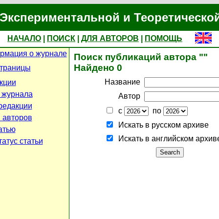
Экспериментальной и Теоретическо
НАЧАЛО
|
ПОИСК
|
ДЛЯ АВТОРОВ
|
ПОМОЩЬ
рмация о журнале
Поиск публикаций автора ""
Найдено 0
страницы
Название
кции
 журнала
Автор
редакции
с
по
 авторов
Искать в русском архиве
атью
Искать в английском архив
атус статьи