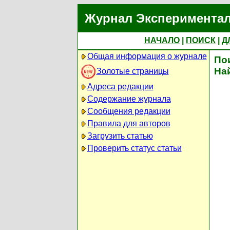
Журнал Экспериментал
НАЧАЛО
|
ПОИСК
|
Д
Общая информация о журнале
По
На
Золотые страницы
Адреса редакции
Содержание журнала
Сообщения редакции
Правила для авторов
Загрузить статью
Проверить статус статьи