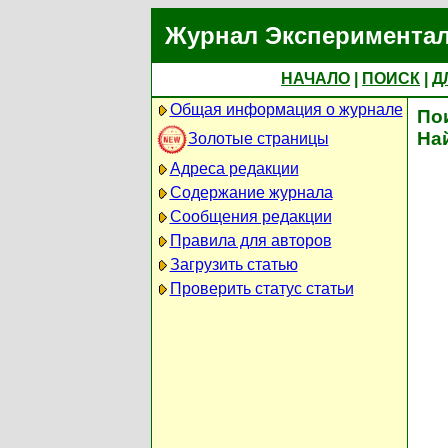
Журнал Экспериментал
НАЧАЛО
|
ПОИСК
|
Д
Общая информация о журнале
По
На
Золотые страницы
Адреса редакции
Содержание журнала
Сообщения редакции
Правила для авторов
Загрузить статью
Проверить статус статьи