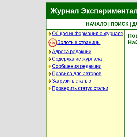
Журнал Экспериментал
НАЧАЛО
|
ПОИСК
|
Д
Общая информация о журнале
По
На
Золотые страницы
Адреса редакции
Содержание журнала
Сообщения редакции
Правила для авторов
Загрузить статью
Проверить статус статьи