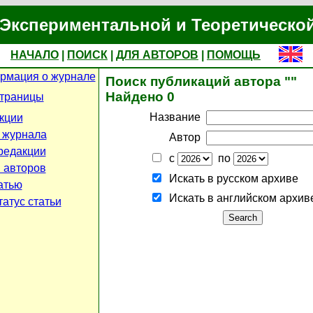
Экспериментальной и Теоретическо
НАЧАЛО
|
ПОИСК
|
ДЛЯ АВТОРОВ
|
ПОМОЩЬ
рмация о журнале
Поиск публикаций автора ""
Найдено 0
страницы
Название
кции
 журнала
Автор
редакции
с
по
 авторов
Искать в русском архиве
атью
Искать в английском архив
атус статьи